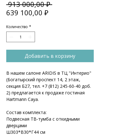
Обычная
 913 000,00 ₽ 
Спеццена
цена
639 100,00 ₽
Количество
*
Добавить в корзину
В нашем салоне ARIDIS в ТЦ "Интерио"
(Богатырский проспект 14, 2 этаж,
секция Б27, тел. +7 (812) 245-60-40 доб.
2) предлагается к продаже гостиная
Hartmann Caya.
Состав комплекта:
Подвесная ТВ-тумба с откидными
дверцами
Ш303*В30*Г44 см