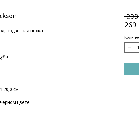
ackson
 298
269 
од, подвесная полка
Количе
дуба.
м
Г20,0 см
 черном цвете