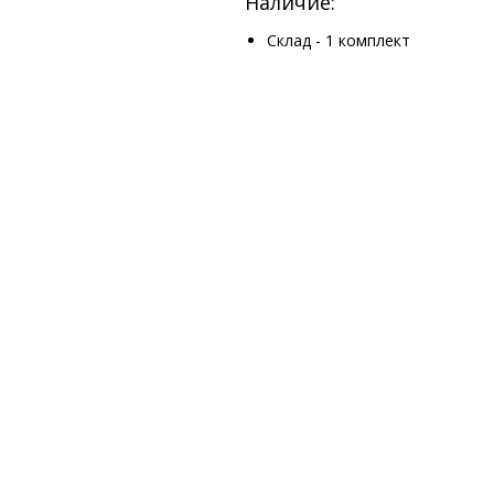
Наличие:
Склад - 1 комплект
Информация
Наши новости
Заметки
Контакты
Кровати
Обеденные столы
Диваны
Кресла
Политика cookie
Политика обработки персональных 