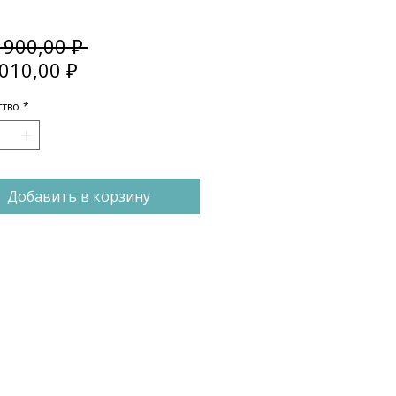
Обычная
 900,00 ₽ 
Спеццена
цена
010,00 ₽
ство
*
Добавить в корзину