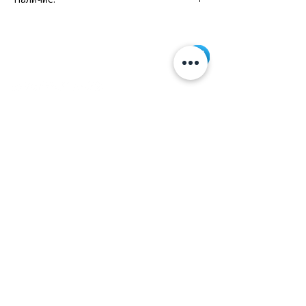
Мебельный Континент - 1 шт.
Информация
+7 (812) 245-60-40
Наши новости
Заметки
Контакты
Кровати
Обеденные столы
Диваны
Кресла
Политика cookie
Политика обработки
персональных данных
©2026 Aridis
Данный веб-сайт использует cookies и похожие технологии