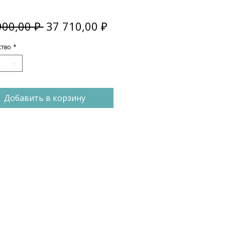
Обычная
Спеццена
900,00 ₽ 
37 710,00 ₽
цена
ство
*
Добавить в корзину