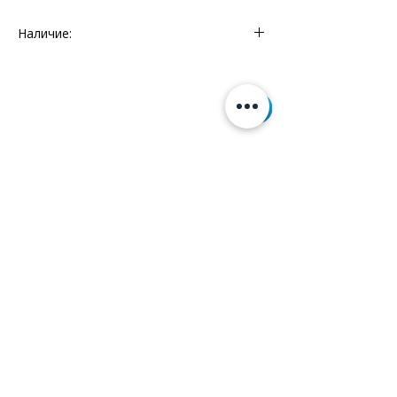
Наличие:
Склад - 1 шт.
Информация
+7 (812) 245-60-40
Наши новости
Заметки
Контакты
Кровати
Обеденные столы
Диваны
Кресла
Политика cookie
Политика обработки
персональных данных