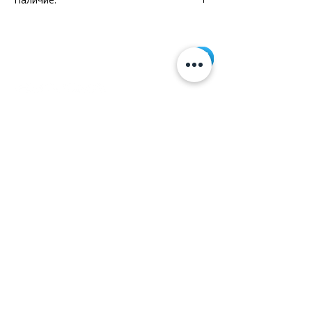
Склад - 1 шт.
Информация
+7 (812) 245-60-40
Наши новости
Заметки
Контакты
Кровати
Обеденные столы
Диваны
Кресла
Политика cookie
Политика обработки
персональных данных
©2026 Aridis
Данный веб-сайт использует cookies и похожие технологии