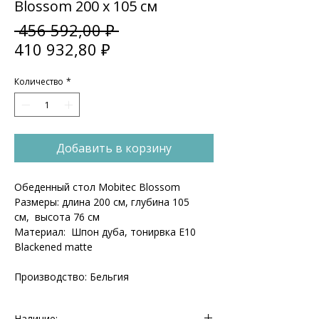
Blossom 200 х 105 см
Обычная
 456 592,00 ₽ 
Спеццена
цена
410 932,80 ₽
Количество
*
Добавить в корзину
Обеденный стол Mobitec Blossom
Размеры: длина 200 см, глубина 105
см, высота 76 см
Материал: Шпон дуба, тонирвка Е10
Blackened matte
Производство: Бельгия
Наличие: