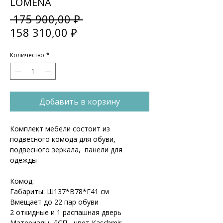
LOMENA
Обычная
 175 900,00 ₽ 
Спеццена
цена
158 310,00 ₽
Количество
*
Добавить в корзину
Комплект мебели состоит из
подвесного комода для обуви,
подвесного зеркала, панели для
одежды
Комод:
Габариты: Ш137*В78*Г41 см
Вмещает до 22 пар обуви
2 откидные и 1 распашная дверь
Материалы: ДСП - цвет Kaschmir