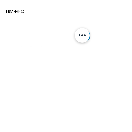
Наличие:
Мебельный Континент - 1 шт.
Информация
+7 (812) 245-60-40
Наши новости
Заметки
Контакты
Кровати
Обеденные столы
Диваны
Кресла
Политика cookie
Политика обработки
персональных данных