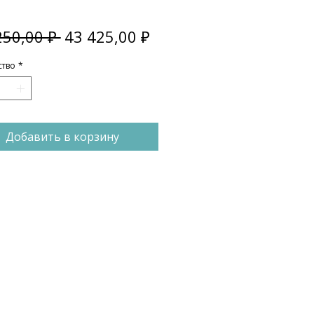
Обычная
Спеццена
250,00 ₽ 
43 425,00 ₽
цена
ство
*
Добавить в корзину