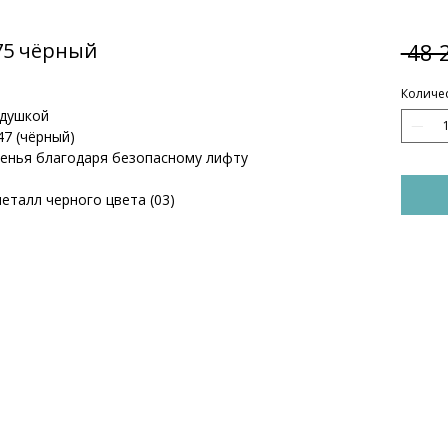
75 чёрный
 48 
Количе
одушкой
47 (чёрный)
енья благодаря безопасному лифту
еталл черного цвета (03)