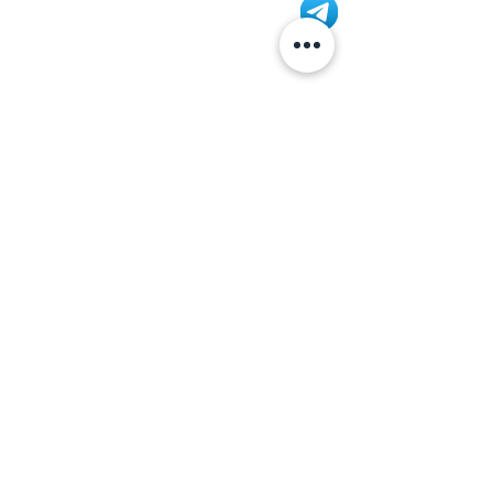
+7 (812) 245-60-40
Наши новости
Заметки
Контакты
Кровати
Обеденные столы
Диваны
Кресла
Политика cookie
Политика обработки
персональных данных
©2026 Aridis
Данный веб-сайт использует cookies и похожие технологии
для улучшения работы. Чтобы узнать больше об
использовании cookies на данном веб-сайте, прочтите
Политику использования файлов Cookie
и похожих
технологий. Используя данный веб-сайт, Вы соглашаетесь с
тем, что мы сохраняем и используем cookies на Вашем