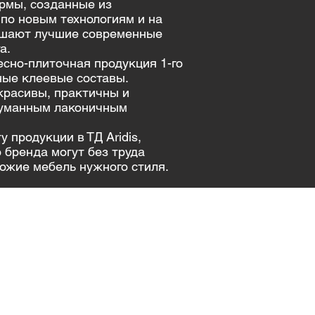
ирмы, созданные из
по новым технологиям и на
ашают лучшие современные
а.
есно-плиточная продукция 1-го
ные клеевые составы.
красивы, практичны и
думанным лаконичным
 продукции в ТД Aridis,
 бренда могут без труда
хожие мебель нужного стиля.