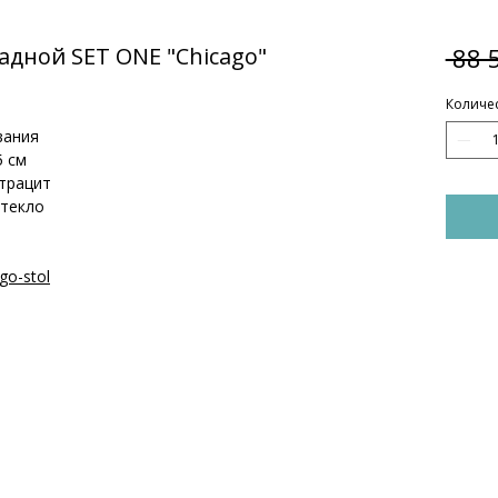
адной SET ONE "Chicago"
 88 
Количе
вания
5 см
нтрацит
стекло
go-stol