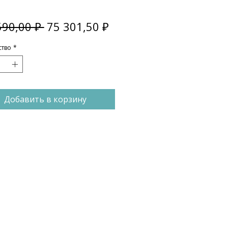
Обычная
Спеццена
590,00 ₽ 
75 301,50 ₽
цена
ство
*
Добавить в корзину