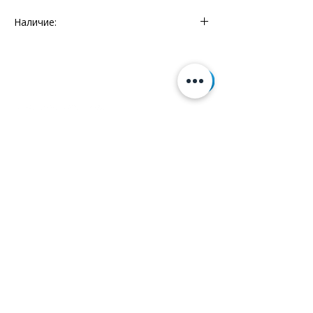
Наличие:
Мебельный Континент - 1 шт.
Склад - 1 шт.
Информация
+7 (812) 245-60-40
Наши новости
Заметки
Контакты
Кровати
Обеденные столы
Диваны
Кресла
Политика cookie
Политика обработки
персональных данных