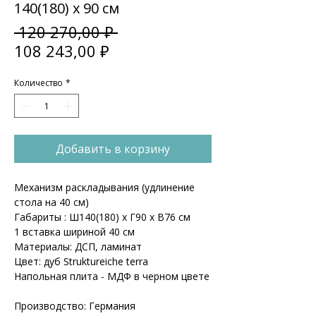
140(180) x 90 см
Обычная
 120 270,00 ₽ 
Спеццена
цена
108 243,00 ₽
Количество
*
Добавить в корзину
Механизм раскладывания (удлинение
стола на 40 см)
Габариты : Ш140(180) x Г90 x В76 см
1 вставка шириной 40 см
Материалы: ДСП, ламинат
Цвет: дуб Struktureiche terra
Напольная плита - МДФ в черном цвете
Производство: Германия