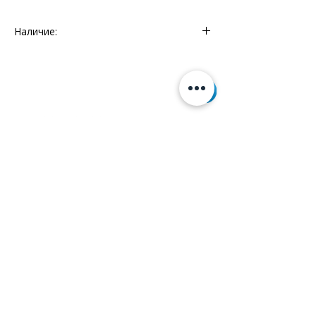
Наличие:
Мебельный Континент - 1 шт.
Информация
+7 (812) 245-60-40
Наши новости
Заметки
Контакты
Кровати
Обеденные столы
Диваны
Кресла
Политика cookie
Политика обработки
персональных данных