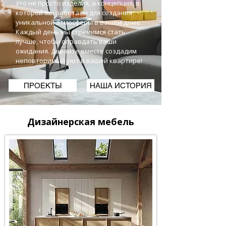
это не просто изделия, а концепция, в
которой мы работаем для создания
уникальной атмосферы в вашем доме.
Каждый день мы стремимся стать
лучше, чтобы оправдать ваши
ожидания. Давайте вместе создадим
неповторимый уют в вашей квартире!
ПРОЕКТЫ
НАША ИСТОРИЯ
Дизайнерская мебель