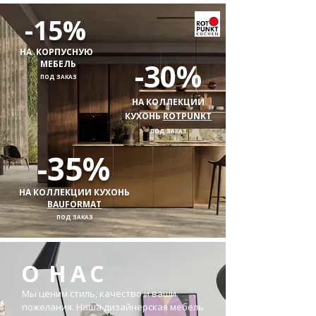
-15%
НА КОРПУСНУЮ
-30%
МЕБЕЛЬ
ПОД ЗАКАЗ
НА КОЛЛЕКЦИИ
КУХОНЬ
ROTPUNKT
ПОД ЗАКАЗ
-35%
НА КОЛЛЕКЦИИ КУХОНЬ
BAUFORMAT
ПОД ЗАКАЗ
О
НАС
Мы ценим стиль, качество и ваши
пожелания. Наша дизайнерская мебель