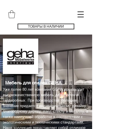
ТОВАРЫ В НАЛИЧИИ
Мебель для спален GEHA
Уже более 80 лет компания GEHA производит
высококачественную мебель для спален и
гардеробных. При производстве большое
значение придается индивидуальному дизайну,
благородному дереву, лаку, стеклу и металлу, а
также наилучшей обработке в соответствии с
экологическими и техническими стандартами.
Наша коллекция представляет собой отличное