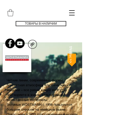
ТОВАРЫ В НАЛИЧИИ
<< Назад
Четкие линии, современные формы,
прелестная атмосфера классических
моделей – все равно, какую мечту вы
претворяете в жизнь: только самые
качественные материалы.
Гостиные WÖSTMANN с 1998 пользуются
большим спросом на немецком рынке.
Представив в 2015 году современные модели