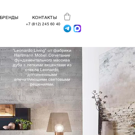
БРЕНДЫ
КОНТАКТЫ
+7 (812) 245 60 40
Яркая и стильная коллекция
мебели для гостиных
"Leonardo Living" от фабрики
Hartmann Möbel. Сочетание
фундаментального массива
дуба с легкими акцентами из
стекла Leonardo,
дополненными
впечатляющими световыми
решениями.