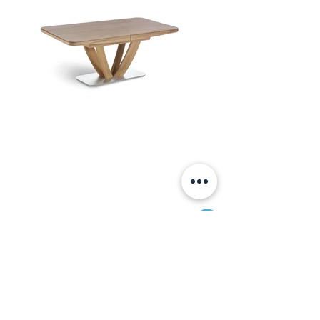
Эффектный дизайн, натуральные
материалы и настоящее немецкое
качество - обеденные столы KW 5037
Информация
+7 (812) 245-60-40
Наши новости
Заметки
Контакты
Кровати