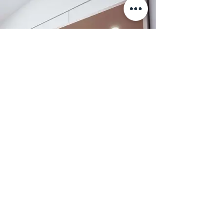
Musterring Kuechen Innsbruck - это
новый фасад с крестообразной
шлифовкой, представленный в 7
превосходных и нежных расцветках.
Информация
+7 (812) 245-60-40
Наши новости
Заметки