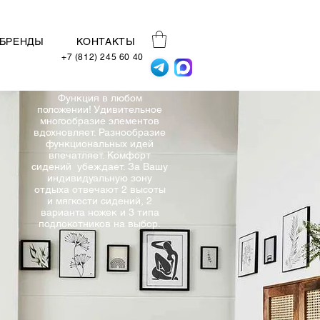
БРЕНДЫ
КОНТАКТЫ
+7 (812) 245 60 40
Функция в любом
положении! Удивительное
многообразие элементов
вдохновляет. Разнообразие
функциональных идей
впечатляет. Комфорт
сидений убеждает. За Вашу
индивидуальную зону
отдыха отвечают 2 высоты
и мягкости сидений, 2
варианта ножек и 3 типа
подлокотников на выбор.