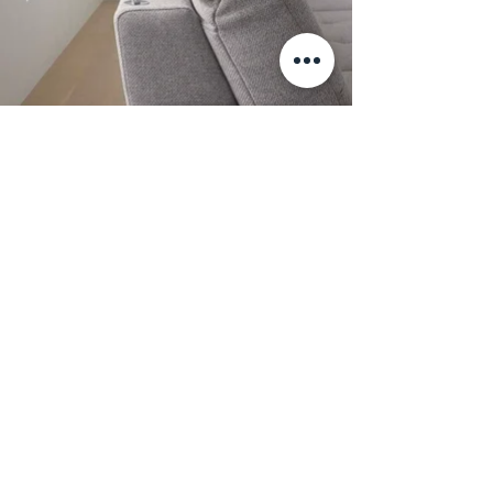
Стильный диван MR 4615 от немецкого
бренда "Musterring". Регулировка
спинки по углу наклона и глубины