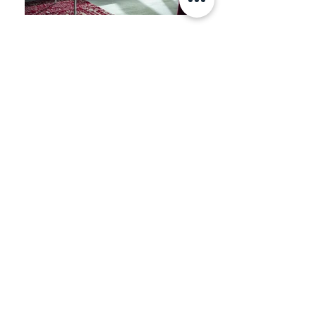
Комфортно в любых жизненных
обстоятельствах! Будь то диван-
ансамбль, отдельный элемент или
обширный Relax-остров с
практичными столиками между
элементами. Сидеть, лежать или
спать - регулируемые подлокотники и
сидения с ручными или
электрическими
функциями обеспечат расслабляющу
ю паузу от повседневной суеты.
Информация
+7 (812) 245-60-40
Наши новости
Заметки
Контакты