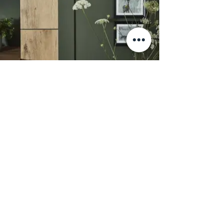
Новинка 2020 года. Эффектное
сочетание фасада Nova в цвете Grigio
Efeso и фасада Toulouse в цвете
Castell Eiche. Коллекция Nova
выполнена из современного материала
HPL, крайне устойчивого к
температурным и влажностным
изменениям. На нем не остаются
отпечатки пальцев и он крайне легок в
уходе.
Информация
+7 (812) 245-60-40
Наши новости