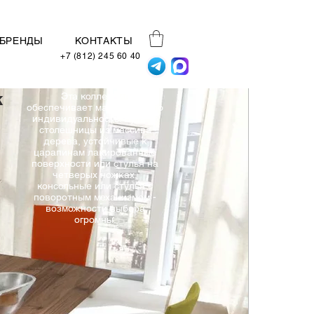
БРЕНДЫ
КОНТАКТЫ
+7 (812) 245 60 40
k
Эта коллекция
обеспечивает максимальную
индивидуальность. Будь то
столешницы из массива
дерева, устойчивые к
царапинам лакированные
поверхности или стулья на
четверых ножках,
консольные или стулья с
поворотным механизмом -
возможности выбора
огромны.