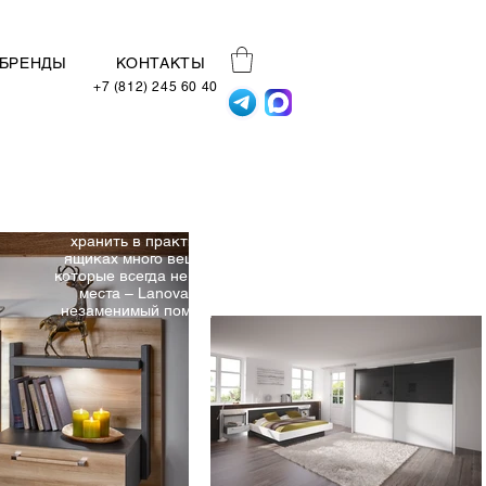
БРЕНДЫ
КОНТАКТЫ
+7 (812) 245 60 40
Сколько места Вам нужно?
Это один из первых
вопросов, на которые
отвечает Вам Nolte Lanova -
потому что, если вы хотите
хранить в практичных
ящиках много вещей, на
которые всегда не хватает
места – Lanova Ваш
незаменимый помощник.