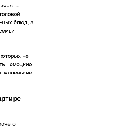
ично: в 
толовой 
ных блюд, а 
семьи 
которых не 
ть немецкие 
ь маленькие 
артире
бочего 