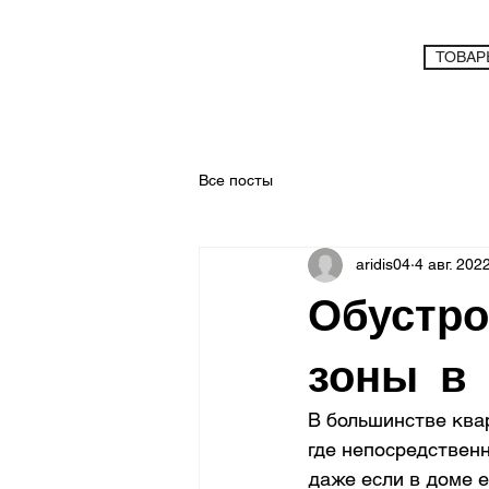
ТОВАР
Все посты
aridis04
4 авг. 2022
Обустро
зоны в 
В большинстве квар
где непосредственн
даже если в доме е