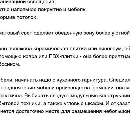
ганизацией освещения;
отно напольное покрытие и мебель;
ормив потолок.
матовый свет сделает обеденную зону более уютной
зоне положена керамическая плитка или линолеум, о
помощью ковра или ПВХ-плитки - она более приятная
босиком.
бели, начинать надо с кухонного гарнитура. Специа
 предпочтение мебели производства Германии: она 
рактична. Выбирать следует модульные конструкции
ытовой техники, а также угловые шкафы. И отказать
танется достаточно места для размещения небольшой