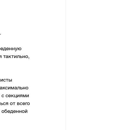
.
беденную 
 тактильно, 
листы 
максимально 
 с секциями 
ся от всего 
 обеденной 