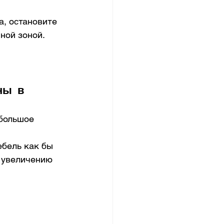
, остановите 
ной зоной. 
ны в 
большое 
ебель как бы 
у увеличению 