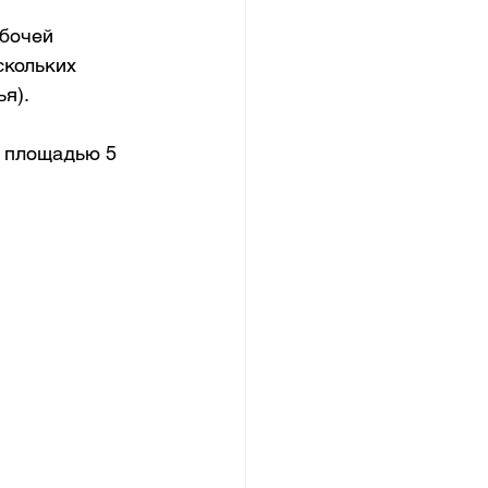
бочей 
скольких 
я).
е площадью 5 