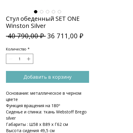
Стул обеденный SET ONE
Winston Silver
Обычная
Спеццена
 40 790,00 ₽ 
36 711,00 ₽
цена
Количество
*
Добавить в корзину
Основание: металлическое в черном
цвете
Функция вращения на 180º
Сиденье и спинка: ткань Webstoff Brego
silver
Габариты : Ш58 x В89 x Г62 см
Высота сидения 49,5 см