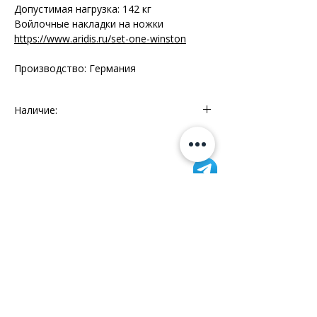
Допустимая нагрузка: 142 кг
Войлочные накладки на ножки
https://www.aridis.ru/set-one-winston
Производство: Германия
Наличие:
Мебельный Континент - 1 шт.
Интерио - 1 шт.
Информация
Склад - 4 шт.
+7 (812) 245-60-40
Наши новости
Заметки
Контакты
Кровати
Обеденные столы
Диваны