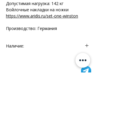
Допустимая нагрузка: 142 кг
Войлочные накладки на ножки
https://www.aridis.ru/set-one-winston
Производство: Германия
Наличие:
Мебельный Континент - 1 шт.
Информация
+7 (812) 245-60-40
Наши новости
Заметки
Контакты
Кровати
Обеденные столы
Диваны