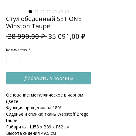
Стул обеденный SET ONE
Winston Taupe
Обычная
Спеццена
 38 990,00 ₽ 
35 091,00 ₽
цена
Количество
*
Добавить в корзину
Основание: металлическое в черном
цвете
Функция вращения на 180º
Сиденье и спинка: ткань Webstoff Brego
taupe
Габариты : Ш58 x В89 x Г62 см
Высота сидения 49,5 см