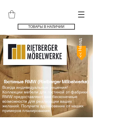
ТОВАРЫ В НАЛИЧИИ
<< Назад
Гостиные RMW (Rietberger Möbelwerke)
Всегда индивидуальные решения!
Коллекции мебели для гостиной от фабрики
RMW предоставляют вам бесконечные
возможности для реализации ваших
желаний. Получите вдохновение от наших
примеров планирования.