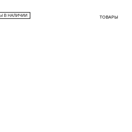
Ы В НАЛИЧИИ
ТОВАРЫ
гарнитур Rotpunkt Titanium Black