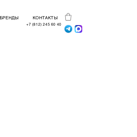
БРЕНДЫ
КОНТАКТЫ
+7 (812) 245 60 40
Новый фасад "Titanium
Black Metal" от фабрики
Rotpunkt. Имитация
настоящего металла с
кромкой из нержавеющей
стали.