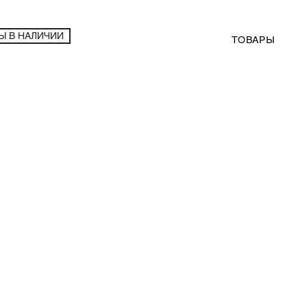
Ы В НАЛИЧИИ
ТОВАРЫ
 гарнитур Rotpunkt Class VI Snow