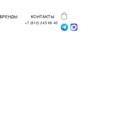
БРЕНДЫ
КОНТАКТЫ
+7 (812) 245 60 40
Превосходное сочетание
экстра матовых фасадов
кофейного оттенка Zerox
XT Arabica с цветом
натурального дуба