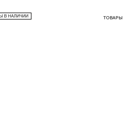
Ы В НАЛИЧИИ
ТОВАРЫ
арнитур Rotpunkt Zerox XT Arabica