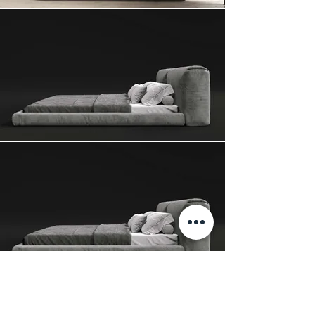
Стильная низкая кровать Cloud от RU-
SKY. Невероятно мягкое изголовье,
набитое натуральным пухом.