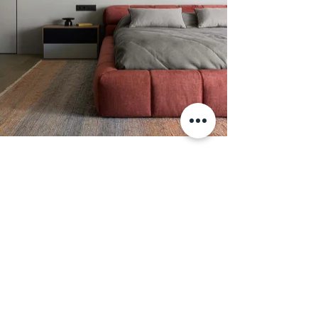
Стильная кровать с дутым дизайном.
Смелое решение, подходящее в любой
интерьер. Разнообразие материалов
обивки и габариты кровати под запрос
клиента.
Информация
+7 (812) 245-60-40
Наши новости