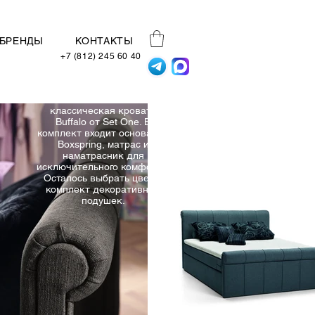
БРЕНДЫ
КОНТАКТЫ
+7 (812) 245 60 40
Мягкая
классическая кровать
Buffalo от Set One. В
комплект входит основание
Boxspring, матрас и
наматрасник для
исключительного комфорта.
Осталось выбрать цвет и
комплект декоративных
подушек.