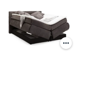
Boxspring кровать "Fargo" от Set One
предлагает высочайший комфорт. В
цену кровати входит система двойного
матраса, ящик для белья, и тонкий
матрас сверху! Настоящее немецкое
качество по привлекательной цене.
Информация
+7 (812) 245-60-40
Наши новости