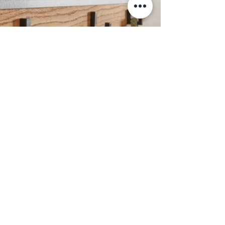
Мебель для прихожей из массива
дуба. Стильные формы в сочетании с
эффектной амбиентной подсветкой.
Информация
+7 (812) 245-60-40
Наши новости
Заметки
Контакты