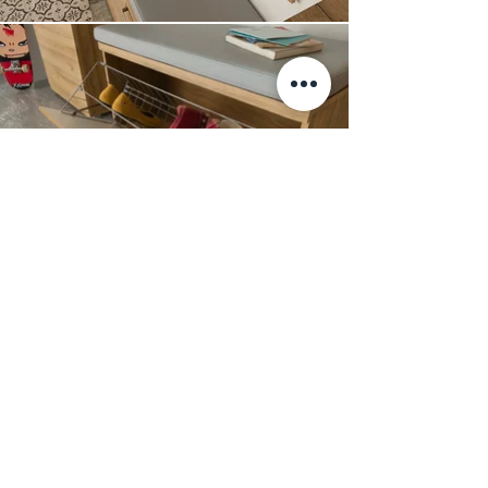
Традиционный немецкий стиль.
Ничего лишнего, только всё самое
необходимое для уютной прихожей.
Прихожие Madison Dielen эксклюзивно
в ТД "ARIDIS".
Информация
+7 (812) 245-60-40
Наши новости