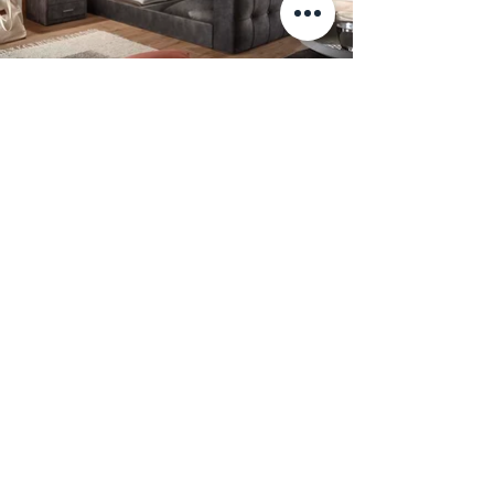
Boxspring кровать "RICHMOND" от Set
One. Система двойного матраса,
опциональное отделение для хранения
белья и возможность размещения
телевизора в изножье кровати.