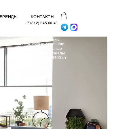
БРЕНДЫ
КОНТАКТЫ
+7 (812) 245 60 40
Элегантный диван с
возможностью спального
места. Разнообразные
планировки и материалы
обивок. Модель SO3400 от
SET ONE.