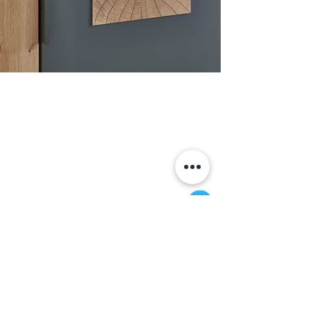
Дух природы и немецкое качество в
коллекции Naxos от Wiemann по
привлекательным ценам.
Превосходное сочетание имитации
среза дуба с ламинатом в цвете
Lava.
Информация
+7 (812) 245-60-40
Наши новости
Заметки
Контакты
Кровати