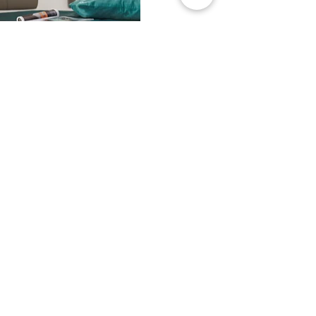
Красивый и практичный спальный
гарнитур Loddenkemper Solo немецкого
производства – это отличная
возможность меблировать помещение в
стиле модерн. Получится очень
элегантно.
Гарнитур создан из полированного
деревянного массива в светлых тонах. В
набор входит двуспальная кровать с